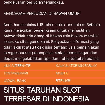
pengeluaran perjudian terjangkau.
MENCEGAH PERJUDIAN DI BAWAH UMUR
Anda harus minimal 18 tahun untuk bermain di Betcoin.
Kami melakukan pemeriksaan untuk memastikan
bahwa tidak ada orang di bawah usia hukum memiliki
akses ke situs game kami. Penyediaan informasi yang
tidak akurat atau tidak jujur tentang usia pemain akan
mengakibatkan perampasan setiap kemenangan dan
dapat mengakibatkan sipil dan / atau tuntutan pidana.
LINK ALTERNATIF
KALKULATOR MIX PARLAY
TENTANG KAMI
MOBILE
JADWAL BANK
RTP LIVE
SITUS TARUHAN SLOT
TERBESAR DI INDONESIA