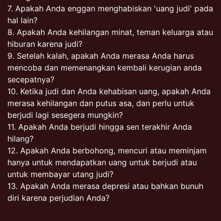
7. Apakah Anda enggan menghabiskan 'uang judi' pada
hal lain?
8. Apakah Anda kehilangan minat, teman keluarga atau
hiburan karena judi?
9. Setelah kalah, apakah Anda merasa Anda harus
mencoba dan memenangkan kembali kerugian anda
secepatnya?
10. Ketika judi dan Anda kehabisan uang, apakah Anda
merasa kehilangan dan putus asa, dan perlu untuk
berjudi lagi sesegera mungkin?
11. Apakah Anda berjudi hingga sen terakhir Anda
hilang?
12. Apakah Anda berbohong, mencuri atau meminjam
hanya untuk mendapatkan uang untuk berjudi atau
untuk membayar utang judi?
13. Apakah Anda merasa depresi atau bahkan bunuh
diri karena perjudian Anda?