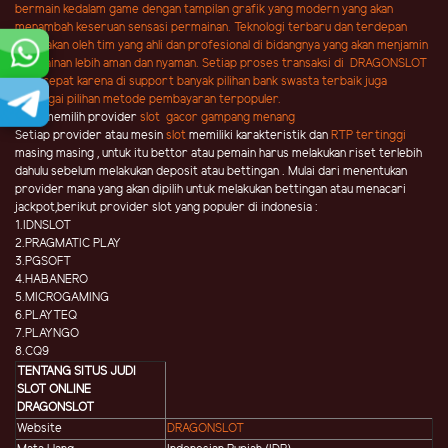
bermain kedalam game dengan tampilan grafik yang modern yang akan
menambah keseruan sensasi permainan. Teknologi terbaru dan terdepan
dikerjakan oleh tim yang ahli dan profesional di bidangnya yang akan menjamin
permainan lebih aman dan nyaman. Setiap proses transaksi di DRAGONSLOT
lebih cepat karena di support banyak pilihan bank swasta terbaik juga
berbagai pilihan metode pembayaran terpopuler.
Cara memilih provider
slot gacor gampang menang
Setiap provider atau mesin
slot
memiliki karakteristik dan
RTP tertinggi
masing masing , untuk itu bettor atau pemain harus melakukan riset terlebih
dahulu sebelum melakukan deposit atau bettingan . Mulai dari menentukan
provider mana yang akan dipilih untuk melakukan bettingan atau menacari
jackpot,berikut provider slot yang populer di indonesia :
1.IDNSLOT
2.PRAGMATIC PLAY
3.PGSOFT
4.HABANERO
5.MICROGAMING
6.PLAYTEQ
7.PLAYNGO
8.CQ9
TENTANG SITUS JUDI
SLOT ONLINE
DRAGONSLOT
Website
DRAGONSLOT