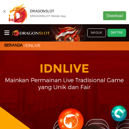
×
DRAGONSLOT
Download
DRAGONSLOT Mobile App
MASUK
DAFTAR
BERANDA
IDNLIVE