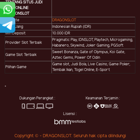
TENTANG SITUS JUDI
SLOT ONLINE
DRAGONSLOT
Website
DRAGONSLOT
Mata Uang
Indonesian Rupiah (IDR)
Min Deposit
10.000 IDR
Pragmatic Play, IDNSLOT, Playtech, Microgaming,
Provider Slot Terbaik
Habanero, Skywind, Joker Gaming, PGSoft
Sweet Bonanza, Gate of Olympus, Koi Gate,
Game Slot Terbaik
Aztec Gems, Power Of Odin
Game slot, Judi Bola, Live Casino, Game Poker,
Pilihan Game
Tembak Ikan, Togel Online, E-Sport
"
Dukungan Perangkat :
Keamanan Terjamin :
Lisensi :
Copyright © - DRAGONSLOT. Seluruh hak cipta dilindungi