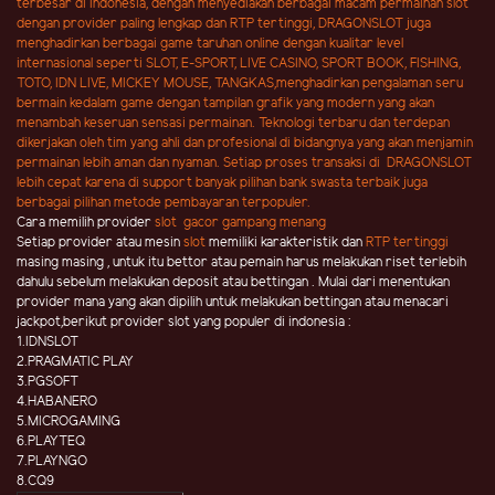
terbesar di Indonesia, dengan menyediakan berbagai macam permainan slot
dengan provider paling lengkap dan RTP tertinggi, DRAGONSLOT
juga
menghadirkan berbagai game
taruhan online
dengan kualitar level
internasional seperti SLOT, E-SPORT, LIVE CASINO, SPORT BOOK, FISHING,
TOTO, IDN LIVE, MICKEY MOUSE, TANGKAS,menghadirkan pengalaman seru
bermain kedalam game dengan tampilan grafik yang modern yang akan
menambah keseruan sensasi permainan. Teknologi terbaru dan terdepan
dikerjakan oleh tim yang ahli dan profesional di bidangnya yang akan menjamin
permainan lebih aman dan nyaman. Setiap proses transaksi di DRAGONSLOT
lebih cepat karena di support banyak pilihan bank swasta terbaik juga
berbagai pilihan metode pembayaran terpopuler.
Cara memilih provider
slot gacor gampang menang
Setiap provider atau mesin
slot
memiliki karakteristik dan
RTP tertinggi
masing masing , untuk itu bettor atau pemain harus melakukan riset terlebih
dahulu sebelum melakukan deposit atau bettingan . Mulai dari menentukan
provider mana yang akan dipilih untuk melakukan bettingan atau menacari
jackpot,berikut provider slot yang populer di indonesia :
1.IDNSLOT
2.PRAGMATIC PLAY
3.PGSOFT
4.HABANERO
5.MICROGAMING
6.PLAYTEQ
7.PLAYNGO
8.CQ9