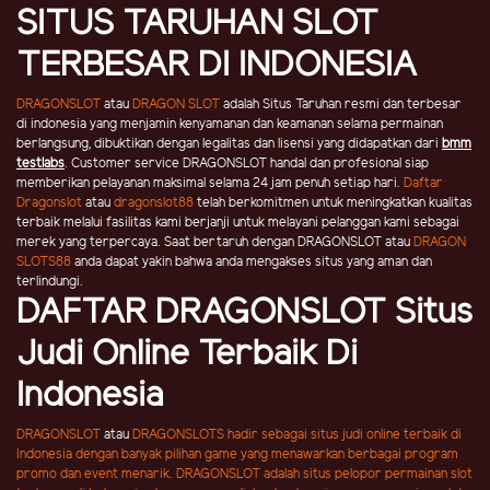
SITUS TARUHAN SLOT
TERBESAR DI INDONESIA
DRAGONSLOT
atau
DRAGON SLOT
adalah Situs Taruhan resmi dan terbesar
di indonesia yang menjamin kenyamanan dan keamanan selama permainan
berlangsung, dibuktikan dengan legalitas dan lisensi yang didapatkan dari
bmm
testlabs
. Customer service DRAGONSLOT handal dan profesional siap
memberikan pelayanan maksimal selama 24 jam penuh setiap hari.
Daftar
Dragonslot
atau
dragonslot88
telah berkomitmen untuk meningkatkan kualitas
terbaik melalui fasilitas kami berjanji untuk melayani pelanggan kami sebagai
merek yang terpercaya. Saat bertaruh dengan DRAGONSLOT atau
DRAGON
SLOTS88
anda dapat yakin bahwa anda mengakses situs yang aman dan
terlindungi.
DAFTAR DRAGONSLOT Situs
Judi Online Terbaik Di
Indonesia
DRAGONSLOT
atau
DRAGONSLOTS
hadir sebagai situs judi online terbaik di
Indonesia dengan banyak pilihan game yang menawarkan berbagai program
promo dan event menarik. DRAGONSLOT adalah situs pelopor permainan slot