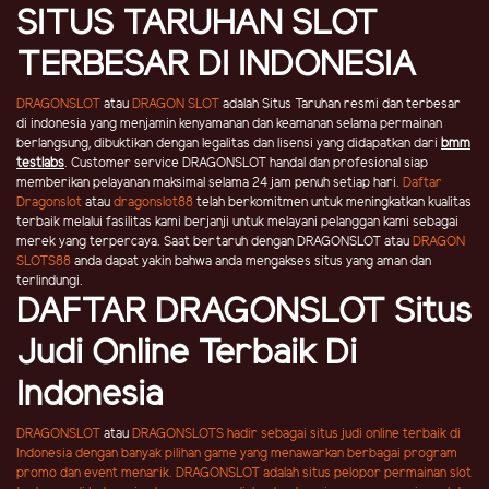
SITUS TARUHAN SLOT
TERBESAR DI INDONESIA
DRAGONSLOT
atau
DRAGON SLOT
adalah Situs Taruhan resmi dan terbesar
di indonesia yang menjamin kenyamanan dan keamanan selama permainan
berlangsung, dibuktikan dengan legalitas dan lisensi yang didapatkan dari
bmm
testlabs
. Customer service DRAGONSLOT handal dan profesional siap
memberikan pelayanan maksimal selama 24 jam penuh setiap hari.
Daftar
Dragonslot
atau
dragonslot88
telah berkomitmen untuk meningkatkan kualitas
terbaik melalui fasilitas kami berjanji untuk melayani pelanggan kami sebagai
merek yang terpercaya. Saat bertaruh dengan DRAGONSLOT atau
DRAGON
SLOTS88
anda dapat yakin bahwa anda mengakses situs yang aman dan
terlindungi.
DAFTAR DRAGONSLOT Situs
Judi Online Terbaik Di
Indonesia
DRAGONSLOT
atau
DRAGONSLOTS
hadir sebagai situs judi online terbaik di
Indonesia dengan banyak pilihan game yang menawarkan berbagai program
promo dan event menarik. DRAGONSLOT adalah situs pelopor permainan slot