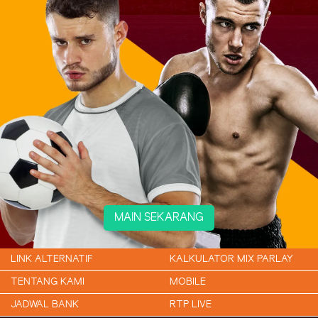
MAIN SEKARANG
LINK ALTERNATIF
KALKULATOR MIX PARLAY
TENTANG KAMI
MOBILE
JADWAL BANK
RTP LIVE