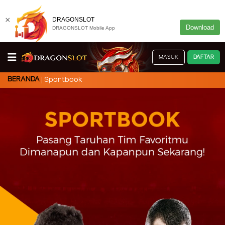
×
DRAGONSLOT
Download
DRAGONSLOT Mobile App
MASUK
DAFTAR
BERANDA
Sportbook